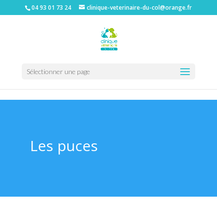
04 93 01 73 24
clinique-veterinaire-du-col@orange.fr
Sélectionner une page
clinique vétérinaire à Nice|clinique vétérinaire 06|tarifs vétérinaire à Nice|clinique vétérinaire col de villefranche|castration chats et chiens à
Nice|clinique vétérinaire du Col|
Les puces