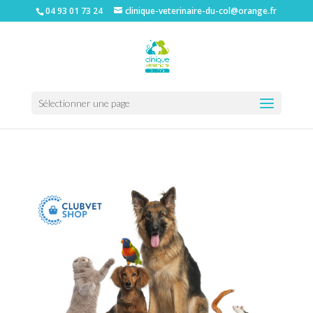
04 93 01 73 24
clinique-veterinaire-du-col@orange.fr
Sélectionner une page
clinique vétérinaire à Nice|clinique vétérinaire 06|tarifs vétérinaire à Nice|clinique vétérinaire col de villefranche|castration chats et chiens à
Nice|clinique vétérinaire du Col|