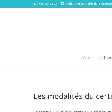
04 93 01 73 24
clinique-veterinaire-du-col@ora
Accueil
La cliniqu
clinique vétérinaire à Nice|clinique vétérinaire 06|tarifs vétérinaire à Nice|clinique vétérinaire col de villefranche|castration chats et chiens à Nice|cliniqu
Les modalités du certi