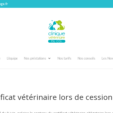
nge.fr
e
L’équipe
Nos préstations
Nos tarifs
Nos conseils
Les Ne
e vétérinaire du Col|
ficat vétérinaire lors de cessio