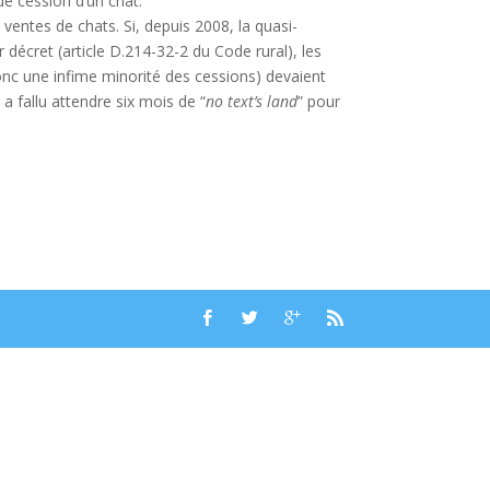
 de cession d’un chat.
s ventes de chats. Si, depuis 2008, la quasi-
 décret (article D.214-32-2 du Code rural), les
(donc une infime minorité des cessions) devaient
 a fallu attendre six mois de “
no text’s land
” pour