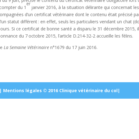
l du 9 juin, précise le contenu du certificat vétérinaire obligatoire lors
er
 compter du 1
jan­vier 2016, à la situation délirante qui concernait le
ompagnées d’un certificat vétérinaire dont le contenu était précisé par
’un statut différent : en effet, seuls les particuliers vendant un chat 
jours. Si ce certificat de bonne santé a disparu le 31 décembre 2015, il
nnance du 7 octobre 2015, l’article D.214-32-2 accueille les félins.
de
La Semaine Vétérinaire
n°1679 du 17 juin 2016.
 |
Mentions légales © 2016 Clinique vétérinaire du col|